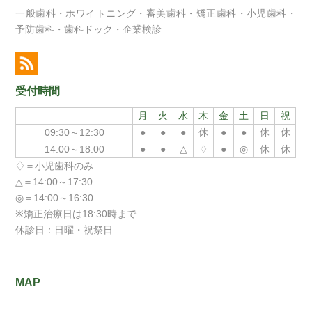
一般歯科・ホワイトニング・審美歯科・矯正歯科・小児歯科・
予防歯科・歯科ドック・企業検診
受付時間
月
火
水
木
金
土
日
祝
09:30～12:30
●
●
●
休
●
●
休
休
14:00～18:00
●
●
△
♢
●
◎
休
休
♢＝小児歯科のみ
△＝14:00～17:30
◎＝14:00～16:30
※矯正治療日は18:30時まで
休診日：日曜・祝祭日
MAP